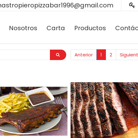
astropieropizzabar1996@gmail.com
Nosotros
Carta
Productos
Contác
Anterior
1
2
Siguien