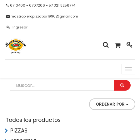
6710400 - 6707206 - 57 321 8256774
mastropieropizzabar1996@gmail.com
Ingresar
Naveg
de
palan
ORDENAR POR
Todos los productos
PIZZAS