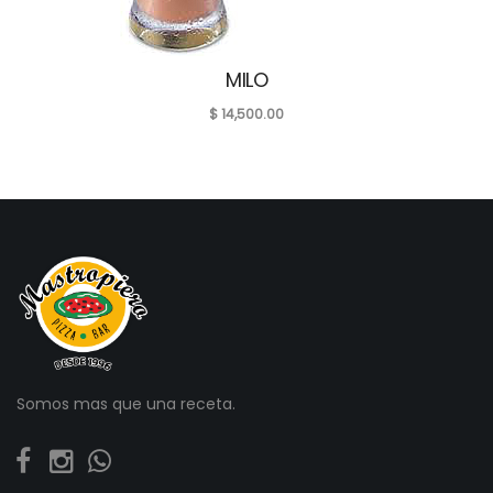
MILO
$
14,500.00
Somos mas que una receta.