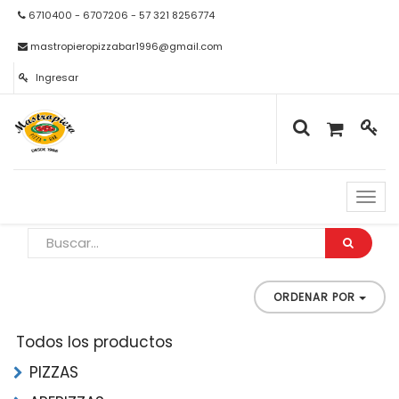
6710400 - 6707206 - 57 321 8256774
mastropieropizzabar1996@gmail.com
Ingresar
Naveg
de
palan
ORDENAR POR
Todos los productos
PIZZAS