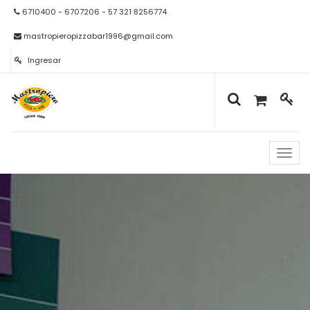
6710400 - 6707206 - 57 321 8256774
mastropieropizzabar1996@gmail.com
Ingresar
Naveg
de
palan