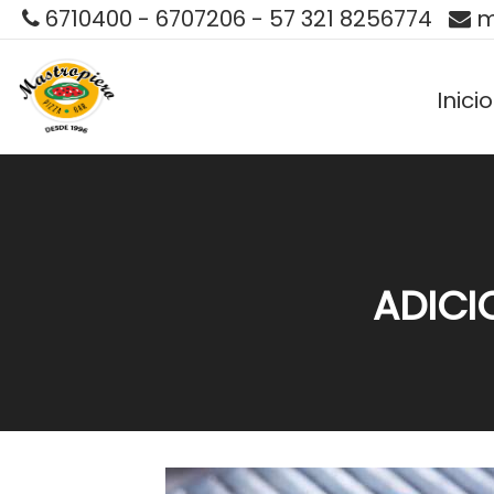
6710400 - 6707206 - 57 321 8256774
m
Inicio
ADICI