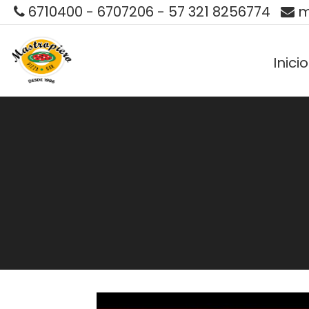
6710400 - 6707206 - 57 321 8256774
m
Inicio