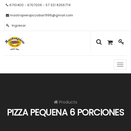
6710400 - 6707206 - 57 321 8256774
mastropieropizzabar1996@gmail.com
Ingresar
Naveg
de
palan
Products
PIZZA PEQUENA 6 PORCIONES