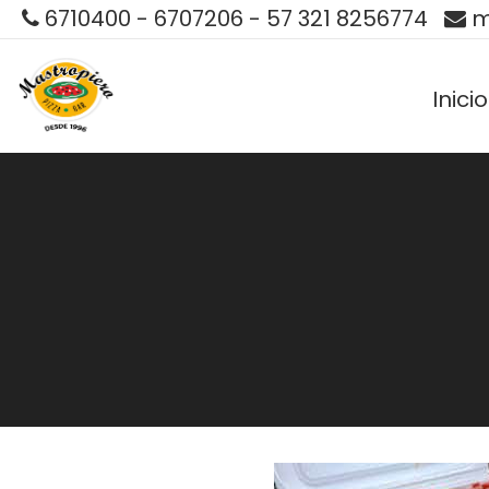
6710400 - 6707206 - 57 321 8256774
m
Inicio