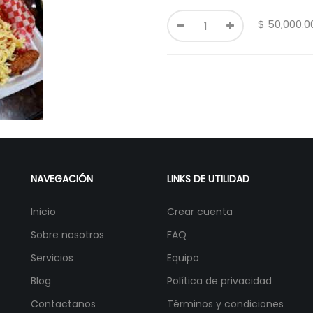
$
50,000.0
NAVEGACIÓN
LINKS DE UTILIDAD
Inicio
Crear cuenta
Sobre nosotros
FAQ
Servicios
Equipo
Blog
Política de privacidad
Contactanos
Términos y condiciones