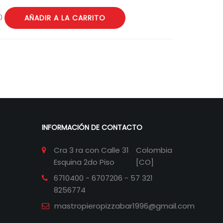
0
AÑADIR A LA CARRITO
INFORMACIÓN DE CONTACTO
Cra 3 ra con Calle 31
Colombia
Esquina 2do Piso
[CO]
6710400 - 6707206 - 57 321
8256774
mastropieropizzabar1996@gmail.com