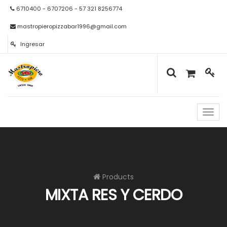
6710400 - 6707206 - 57 321 8256774
mastropieropizzabar1996@gmail.com
Ingresar
Naveg
de
palan
Products
MIXTA RES Y CERDO