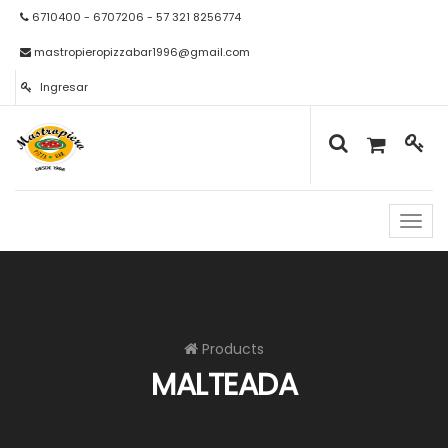
6710400 - 6707206 - 57 321 8256774
mastropieropizzabar1996@gmail.com
Ingresar
Naveg
de
palan
Products
MALTEADA