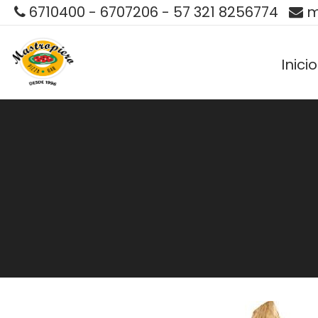
6710400 - 6707206 - 57 321 8256774
m
Inicio