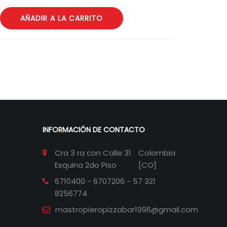
AÑADIR A LA CARRITO
INFORMACIÓN DE CONTACTO
Cra 3 ra con Calle 31
Colombia
Esquina 2do Piso
[CO]
6710400 - 6707206 - 57 321
8256774
mastropieropizzabar1996@gmail.com