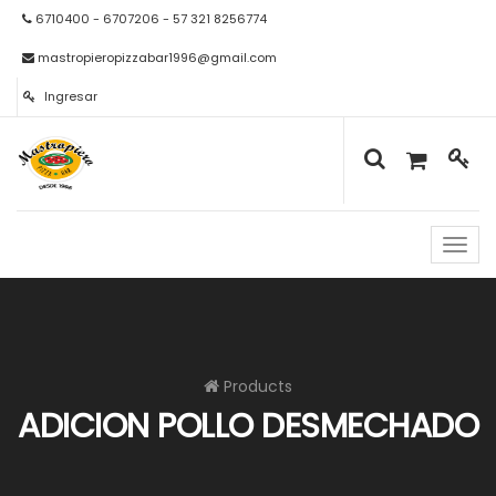
6710400 - 6707206 - 57 321 8256774
mastropieropizzabar1996@gmail.com
Ingresar
Naveg
de
palan
Products
ADICION POLLO DESMECHADO