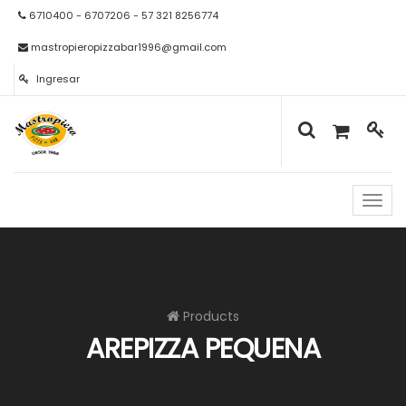
6710400 - 6707206 - 57 321 8256774
mastropieropizzabar1996@gmail.com
Ingresar
Naveg
de
palan
Products
AREPIZZA PEQUENA