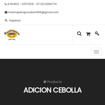
6710400 - 6707206 - 57 321 8256774
mastropieropizzabar1996@gmail.com
Ingresar
Naveg
de
palan
Products
ADICION CEBOLLA