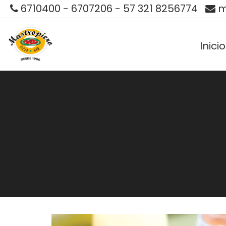
6710400 - 6707206 - 57 321 8256774
m
Inicio