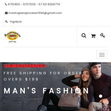
6710400 - 6707206 - 57 321 8256774
mastropieropizzabar1996@gmail.com
Ingresar
Naveg
de
palan
NEW COLLECTION
FREE SHIPPING FOR ORDERS
OVERS $199
WOMAN'S
FASHION