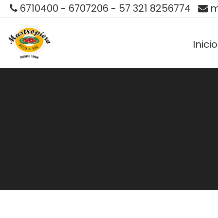
6710400 - 6707206 - 57 321 8256774
m
Inicio