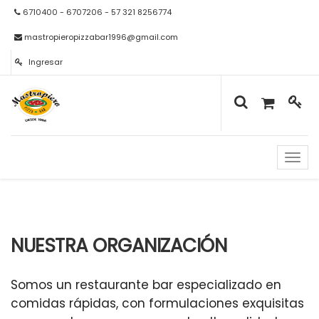
6710400 - 6707206 - 57 321 8256774
mastropieropizzabar1996@gmail.com
Ingresar
Naveg
de
palan
NUESTRA ORGANIZACIÓN
Somos un restaurante bar especializado en
comidas rápidas, con formulaciones exquisitas